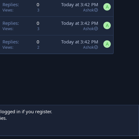
Replies
0
Today at 3:42 PM
A
Views
3
Ashok
Replies
0
Today at 3:42 PM
A
Views
3
Ashok
Replies
0
Today at 3:42 PM
A
Views
2
Ashok
logged in if you register.
ies.
act us
Terms and rules
Privacy policy
Help
Home
R
S
S