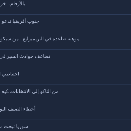
بالأرقام.. خروقات
جنوب أفريقيا تدعو إ
موهبة صاعدة في البريميرليغ.. من سيكون مفاجأة
تضاعف حوادث السير في سوريا خلال عام 
احتياطي الن
من التاكو إلى الانتخابات..كيف
أخطاء الصيف اليوم
سوريا تبحث مع