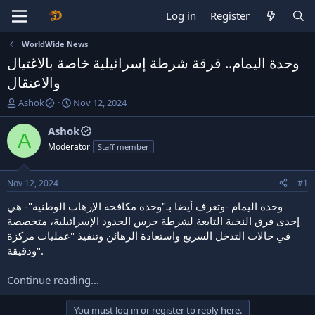
Log in
Register
WorldWide News
وحدة اليمام.. فرقة شرطة إسرائيلية خاصة بالاغتيال
والاعتقال
T
S
Ashok
Nov 12, 2024
h
t
r
a
Ashok
A
e
r
Moderator
Staff member
a
t
d
d
s
a
Nov 12, 2024
#1
t
t
a
e
وحدة اليمام -وتعرف أيضا بـ"وحدة مكافحة الإرهاب الوطنية"- هي
r
إحدى فرق النخبة التابعة لشرطة حرس الحدود الإسرائيلية، متخصصة
t
في حالات التدخل السريع واستعادة الرهائن وتنفيذ "عمليات مركزة
e
ودقيقة".
r
Continue reading...
You must log in or register to reply here.