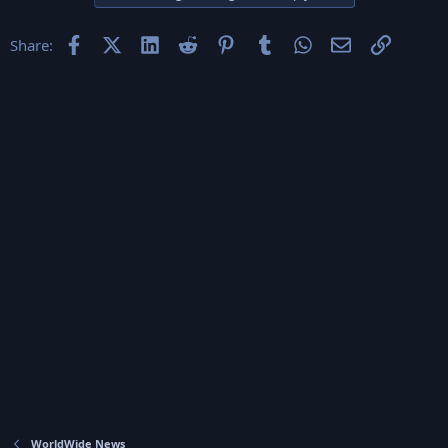
Facebook
X (Twitter)
LinkedIn
Reddit
Pinterest
Tumblr
WhatsApp
Email
Link
Share:
WorldWide News